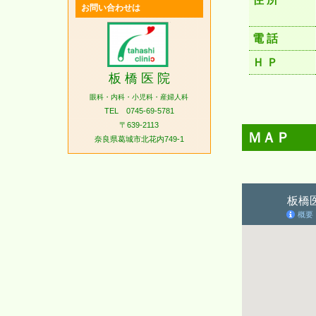
お問い合わせは
電 話
Ｈ Ｐ
板 橋 医 院
眼科・内科・小児科・産婦人科
TEL 0745-69-5781
〒639-2113
ＭＡＰ
奈良県葛城市北花内749-1