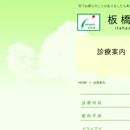
目でお困りのことがありましたら奈
HOME
>
診療案内
診 療 内 容
眼 科 手 術
ドライアイ