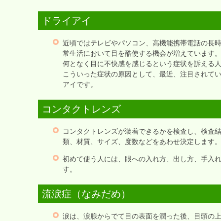
ドライアイ
近頃ではテレビやパソコン、高機能携帯電話の長
常生活において目を酷使する機会が増えています
何となく目に不快感を感じるという症状を訴える
こういった症状の原因として、最近、注目されて
アイです。
コンタクトレンズ
コンタクトレンズが装着できるかを検査し、検査
類、材質、サイズ、度数などをあわせ決定します
初めて使う人には、眼への入れ方、出し方、手入
す。
流涙症（なみだめ）
涙は、涙腺からでて目の表面を潤った後、目頭の