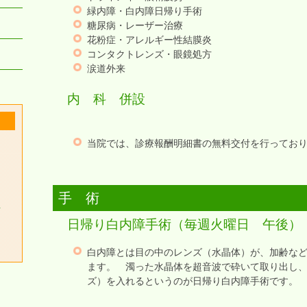
緑内障・白内障日帰り手術
糖尿病・レーザー治療
花粉症・アレルギー性結膜炎
コンタクトレンズ・眼鏡処方
涙道外来
内 科 併設
当院では、診療報酬明細書の無料交付を行ってお
手 術
科
日帰り白内障手術（毎週火曜日 午後）
白内障とは目の中のレンズ（水晶体）が、加齢な
ます。 濁った水晶体を超音波で砕いて取り出し
ズ）を入れるというのが日帰り白内障手術です。