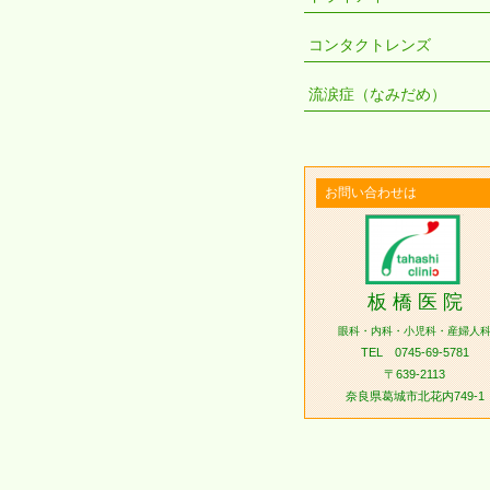
コンタクトレンズ
流涙症（なみだめ）
お問い合わせは
板 橋 医 院
眼科・内科・小児科・産婦人
TEL 0745-69-5781
〒639-2113
奈良県葛城市北花内749-1